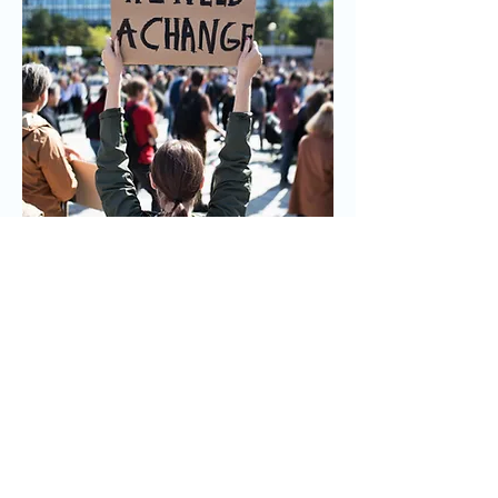
Forschst du an spannenden Themen
rund um die Klimakrise oder setzt dich
(aktivistisch) dafür ein? Du willst raus
aus der Bubble und rein in eine neue
Zielgruppe? Bei unseren Workshops
lernen nicht nur Jugendliche von dir,
sondern auch du von einer völlig neuen
Lebenswelt.